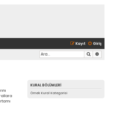
Kayıt
Giriş
Ara
Gelişmiş arama
KURAL BÖLÜMLERI
rını
Örnek Kural Kategorisi
rallara
ortamı