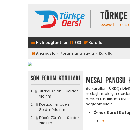
TÜRKÇE 
www.turkced
Hızlı bağlantılar
SSS
Kurallar
Ana sayfa
Forum ana sayfa
Kurallar
Son Forum Konuları
Mesaj panosu 
Bu kurallar TÜRKÇE DERS
S
Gitarcı Aslan - Serdar
netleştirmek için açık
o
Yıldırım
herkes tarafından uyulm
n
sağlanmalıdır.
S
Koşucu Penguen -
m
o
Serdar Yıldırım
e
Örnek Kural Kate
n
s
S
Bücür Zürafa - Serdar
m
#
a
o
Yıldırım
e
j
n