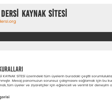
DERSİ KAYNAK SİTESİ
ersi.org
kuralları
İ KAYNAK SİTESİ üzerindeki tüm üyelerin buradaki çeşitli sorumlulukla
lanmıştır. Mesaj panomuzun sorunsuz çalışmasını sağlamak için bu ku
alı, tüm üyeler ve ziyaretçiler için eğlenceli ve verimli bir deneyim 
gorisi