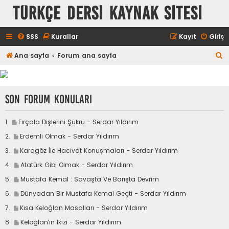
TÜRKÇE DERSİ KAYNAK SİTESİ
SSS
Kurallar
Kayıt
Giriş
A
Ana sayfa
Forum ana sayfa
r
a
Son Forum Konuları
S
Fırçala Dişlerini Şükrü - Serdar Yıldırım
o
S
Erdemli Olmak - Serdar Yıldırım
n
o
m
S
Karagöz İle Hacivat Konuşmaları - Serdar Yıldırım
n
e
o
m
S
Atatürk Gibi Olmak - Serdar Yıldırım
s
n
e
o
a
m
S
Mustafa Kemal : Savaşta Ve Barışta Devrim
s
n
j
e
o
a
m
S
Dünyadan Bir Mustafa Kemal Geçti - Serdar Yıldırım
a
s
n
j
e
o
g
a
m
S
Kısa Keloğlan Masalları - Serdar Yıldırım
a
s
n
i
j
e
o
g
a
m
S
Keloğlan'ın İkizi - Serdar Yıldırım
t
a
s
n
i
j