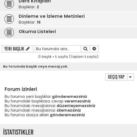
Ders Kitapları
Başlıklar:
2
Dinleme ve İzleme Metinleri
Başlıklar:
16
Okuma Listeleri
Ara
Gelişmiş arama
Yeni Başlık
0 başlık •
1
. sayfa (Toplam
1
sayfa)
Bu forumda başlık veya mesaj yok.
Geçiş yap
Forum izinleri
Bu foruma yeni başlıklar
gönderemezsiniz
Bu forumdaki başlıklara cevap
veremezsiniz
Bu forumdaki mesajlarınızı
düzenleyemezsiniz
Bu forumdaki mesajlarınızı
silemezsiniz
Bu foruma dosya ekleri
gönderemezsiniz
İstatistikler