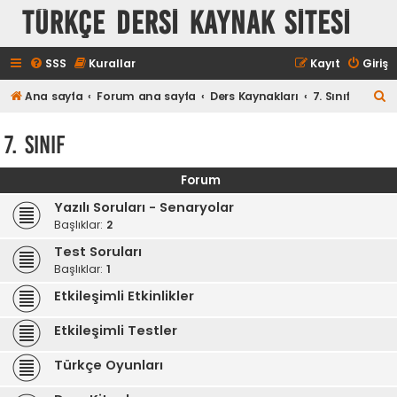
TÜRKÇE DERSİ KAYNAK SİTESİ
SSS
Kurallar
Kayıt
Giriş
A
Ana sayfa
Forum ana sayfa
Ders Kaynakları
7. Sınıf
r
7. Sınıf
a
Forum
Yazılı Soruları - Senaryolar
Başlıklar:
2
Test Soruları
Başlıklar:
1
Etkileşimli Etkinlikler
Etkileşimli Testler
Türkçe Oyunları