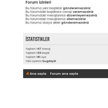
Forum izinleri
Bu foruma yeni başlıklar
gönderemezsiniz
Bu forumdaki başlıklara cevap
veremezsiniz
Bu forumdaki mesajlarınızı
düzenleyemezsiniz
Bu forumdaki mesajlarınızı
silemezsiniz
Bu foruma dosya ekleri
gönderemezsiniz
İstatistikler
Toplam
147
mesaj
Toplam
133
başlık
Toplam
181
üye
Yeni üyemiz
bugdaylii
Ana sayfa
Forum ana sayfa