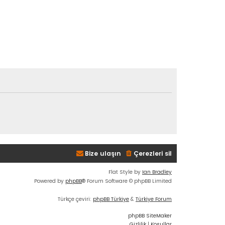
Bize ulaşın
Çerezleri sil
Flat Style by
Ian Bradley
Powered by
phpBB
® Forum Software © phpBB Limited
Türkçe çeviri:
phpBB Türkiye
&
Türkiye Forum
phpBB SiteMaker
Gizlilik
|
Koşullar