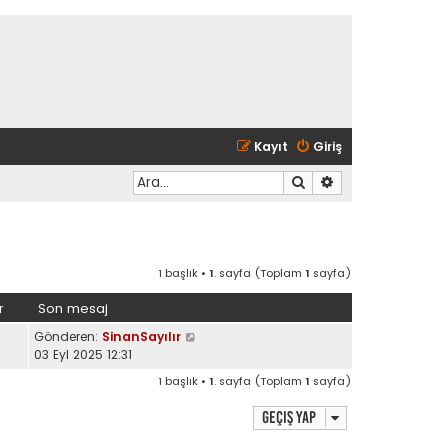
Kayıt
Giriş
Ara
Gelişmiş arama
1 başlık •
1
. sayfa (Toplam
1
sayfa)
r
Son mesaj
Gönderen:
SinanSayılır
03 Eyl 2025 12:31
1 başlık •
1
. sayfa (Toplam
1
sayfa)
Geçiş yap