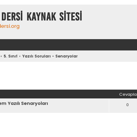
DERSİ KAYNAK SİTESİ
ersi.org
5. Sınıf
Yazılı Soruları - Senaryolar
iş arama
Cevapla
em Yazılı Senaryoları
0