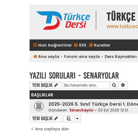
TÜRKÇE 
www.turkced
Hızlı bağlantılar
SSS
Kurallar
Ana sayfa
Forum ana sayfa
Ders Kaynakları
Yazılı Soruları - Senaryolar
Ara
Gelişm
Yeni Başlık
BAŞLIKLAR
2025-2026 5. Sınıf Türkçe Dersi 1. Dön
Gönderen:
SinanSayılır
»
03 Eyl 2025 12:31
Yeni Başlık
Ana sayfaya dön