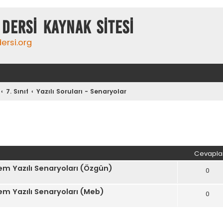
DERSİ KAYNAK SİTESİ
ersi.org
7. Sınıf
Yazılı Soruları - Senaryolar
iş arama
Cevapla
nem Yazılı Senaryoları (Özgün)
0
nem Yazılı Senaryoları (Meb)
0