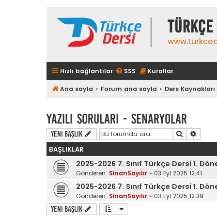
TÜRKÇE 
www.turkced
Hızlı bağlantılar
SSS
Kurallar
Ana sayfa
Forum ana sayfa
Ders Kaynakları
Yazılı Soruları - Senaryolar
Ara
Gelişm
Yeni Başlık
BAŞLIKLAR
2025-2026 7. Sınıf Türkçe Dersi 1. Dö
Gönderen:
SinanSayılır
»
03 Eyl 2025 12:41
2025-2026 7. Sınıf Türkçe Dersi 1. Dö
Gönderen:
SinanSayılır
»
03 Eyl 2025 12:39
Yeni Başlık