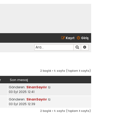
Kayıt
Giriş
Ara
Gelişmiş arama
2 başlık •
1
. sayfa (Toplam
1
sayfa)
r
Son mesaj
Gönderen:
SinanSayılır
03 Eyl 2025 12:41
Gönderen:
SinanSayılır
03 Eyl 2025 12:39
2 başlık •
1
. sayfa (Toplam
1
sayfa)