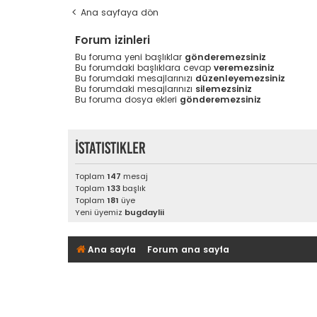
Ana sayfaya dön
Forum izinleri
Bu foruma yeni başlıklar
gönderemezsiniz
Bu forumdaki başlıklara cevap
veremezsiniz
Bu forumdaki mesajlarınızı
düzenleyemezsiniz
Bu forumdaki mesajlarınızı
silemezsiniz
Bu foruma dosya ekleri
gönderemezsiniz
İstatistikler
Toplam
147
mesaj
Toplam
133
başlık
Toplam
181
üye
Yeni üyemiz
bugdaylii
Ana sayfa
Forum ana sayfa