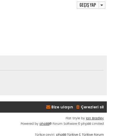
Geçiş yap
Bize ulaşın
Çerezleri sil
Flat Style by
Ian Bradley
Powered by
phpBB
® Forum Software © phpBB Limited
Türkçe çeviri:
phpBB Türkiye
&
Türkiye Forum