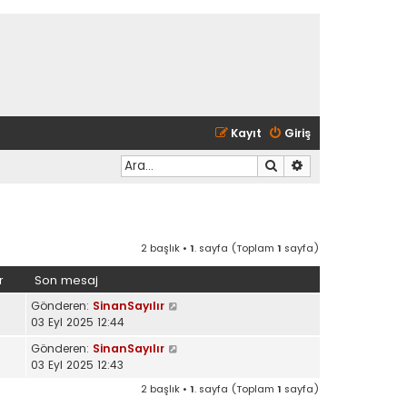
Kayıt
Giriş
Ara
Gelişmiş arama
2 başlık •
1
. sayfa (Toplam
1
sayfa)
r
Son mesaj
Gönderen:
SinanSayılır
03 Eyl 2025 12:44
Gönderen:
SinanSayılır
03 Eyl 2025 12:43
2 başlık •
1
. sayfa (Toplam
1
sayfa)