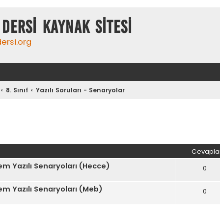
DERSİ KAYNAK SİTESİ
ersi.org
8. Sınıf
Yazılı Soruları - Senaryolar
iş arama
Cevapla
nem Yazılı Senaryoları (Hecce)
0
nem Yazılı Senaryoları (Meb)
0