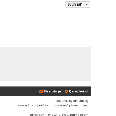
Geçiş yap
Bize ulaşın
Çerezleri sil
Flat Style by
Ian Bradley
Powered by
phpBB
® Forum Software © phpBB Limited
Türkçe çeviri:
phpBB Türkiye
&
Türkiye Forum