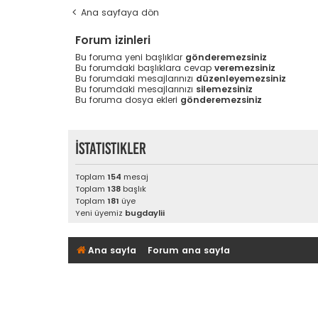
Ana sayfaya dön
Forum izinleri
Bu foruma yeni başlıklar
gönderemezsiniz
Bu forumdaki başlıklara cevap
veremezsiniz
Bu forumdaki mesajlarınızı
düzenleyemezsiniz
Bu forumdaki mesajlarınızı
silemezsiniz
Bu foruma dosya ekleri
gönderemezsiniz
İstatistikler
Toplam
154
mesaj
Toplam
138
başlık
Toplam
181
üye
Yeni üyemiz
bugdaylii
Ana sayfa
Forum ana sayfa