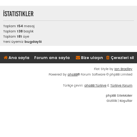
İstatistikler
Toplam
154
mesaj
Toplam
138
başlık
Toplam
181
üye
Yeni üyemiz
bugdaylii
Ana sayfa
Forum ana sayfa
Bize ulaşın
Çerezleri sil
Flat Style by
Ian Bradley
Powered by
phpBB
® Forum Software © phpBB Limited
Türkçe çeviri:
phpBB Türkiye
&
Türkiye Forum
phpBB SiteMaker
Gizlilik
|
Koşullar