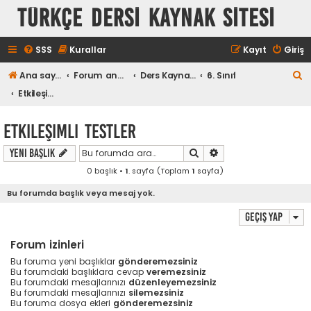
TÜRKÇE DERSİ KAYNAK SİTESİ
SSS
Kurallar
Kayıt
Giriş
A
Ana sayfa
Forum ana sayfa
Ders Kaynakları
6. Sınıf
r
Etkileşimli Testler
a
Etkileşimli Testler
Ara
Gelişmiş arama
Yeni Başlık
0 başlık •
1
. sayfa (Toplam
1
sayfa)
Bu forumda başlık veya mesaj yok.
Geçiş yap
Forum izinleri
Bu foruma yeni başlıklar
gönderemezsiniz
Bu forumdaki başlıklara cevap
veremezsiniz
Bu forumdaki mesajlarınızı
düzenleyemezsiniz
Bu forumdaki mesajlarınızı
silemezsiniz
Bu foruma dosya ekleri
gönderemezsiniz