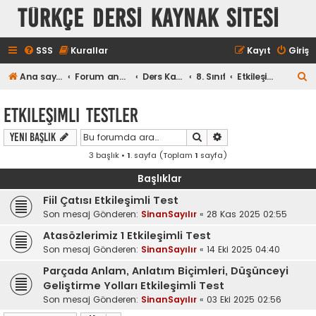
TÜRKÇE DERSİ KAYNAK SİTESİ
SSS
Kurallar
Kayıt
Giriş
A
Ana sayfa
Forum ana sayfa
Ders Kaynakları
8. Sınıf
Etkileşimli Testler
r
Etkileşimli Testler
a
Ara
Gelişmiş arama
Yeni Başlık
3 başlık •
1
. sayfa (Toplam
1
sayfa)
Başlıklar
Fiil Çatısı Etkileşimli Test
Son mesaj Gönderen:
SinanSayılır
«
28 Kas 2025 02:55
Atasözlerimiz 1 Etkileşimli Test
Son mesaj Gönderen:
SinanSayılır
«
14 Eki 2025 04:40
Parçada Anlam, Anlatım Biçimleri, Düşünceyi
Geliştirme Yolları Etkileşimli Test
Son mesaj Gönderen:
SinanSayılır
«
03 Eki 2025 02:56