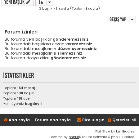
Yeni Başlık
3 başlık •
1
. sayfa (Toplam
1
sayfa)
Geçiş yap
Forum izinleri
Bu foruma yeni başlıklar
gönderemezsiniz
Bu forumdaki başlıklara cevap
veremezsiniz
Bu forumdaki mesajlarınızı
düzenleyemezsiniz
Bu forumdaki mesajlarınızı
silemezsiniz
Bu foruma dosya ekleri
gönderemezsiniz
İstatistikler
Toplam
154
mesaj
Toplam
138
başlık
Toplam
181
üye
Yeni üyemiz
bugdaylii
Ana sayfa
Forum ana sayfa
Bize ulaşın
Çerezleri sil
Flat Style by
Ian Bradley
Powered by
phpBB
® Forum Software © phpBB Limited