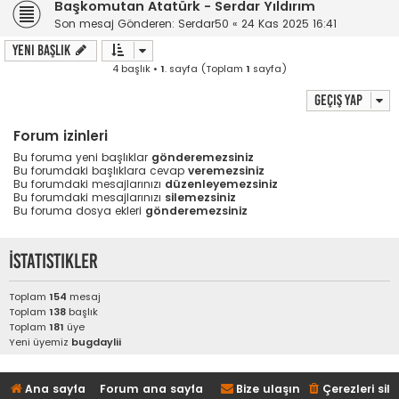
Başkomutan Atatürk - Serdar Yıldırım
Son mesaj Gönderen:
Serdar50
«
24 Kas 2025 16:41
Yeni Başlık
4 başlık •
1
. sayfa (Toplam
1
sayfa)
Geçiş yap
Forum izinleri
Bu foruma yeni başlıklar
gönderemezsiniz
Bu forumdaki başlıklara cevap
veremezsiniz
Bu forumdaki mesajlarınızı
düzenleyemezsiniz
Bu forumdaki mesajlarınızı
silemezsiniz
Bu foruma dosya ekleri
gönderemezsiniz
İstatistikler
Toplam
154
mesaj
Toplam
138
başlık
Toplam
181
üye
Yeni üyemiz
bugdaylii
Ana sayfa
Forum ana sayfa
Bize ulaşın
Çerezleri sil