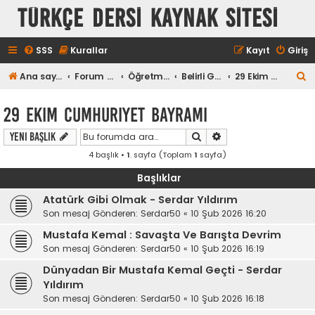
TÜRKÇE DERSİ KAYNAK SİTESİ
SSS
Kurallar
Kayıt
Giriş
A
Ana sayfa
Forum ana sayfa
Öğretmen
Belirli Günler ve Haftalar
29 Ekim Cumhuriyet Bayramı
r
29 Ekim Cumhuriyet Bayramı
a
Ara
Gelişmiş arama
Yeni Başlık
4 başlık •
1
. sayfa (Toplam
1
sayfa)
Başlıklar
Atatürk Gibi Olmak - Serdar Yıldırım
Son mesaj Gönderen:
Serdar50
«
10 Şub 2026 16:20
Mustafa Kemal : Savaşta Ve Barışta Devrim
Son mesaj Gönderen:
Serdar50
«
10 Şub 2026 16:19
Dünyadan Bir Mustafa Kemal Geçti - Serdar
Yıldırım
Son mesaj Gönderen:
Serdar50
«
10 Şub 2026 16:18