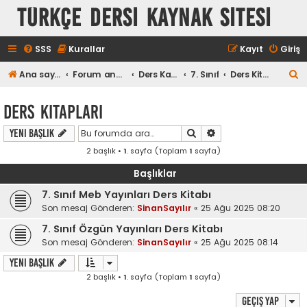
TÜRKÇE DERSİ KAYNAK SİTESİ
SSS
Kurallar
Kayıt
Giriş
A
Ana sayfa
Forum ana sayfa
Ders Kaynakları
7. Sınıf
Ders Kitapları
r
Ders Kitapları
a
Ara
Gelişmiş arama
Yeni Başlık
2 başlık •
1
. sayfa (Toplam
1
sayfa)
Başlıklar
7. Sınıf Meb Yayınları Ders Kitabı
Son mesaj Gönderen:
SinanSayılır
«
25 Ağu 2025 08:20
7. Sınıf Özgün Yayınları Ders Kitabı
Son mesaj Gönderen:
SinanSayılır
«
25 Ağu 2025 08:14
Yeni Başlık
2 başlık •
1
. sayfa (Toplam
1
sayfa)
Geçiş yap