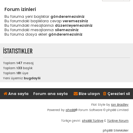
Forum izinleri
Bu foruma yeni başlıklar
gönderemezsiniz
Bu forumdaki başlıklara cevap
veremezsiniz
Bu forumdaki mesajlarınızı
düzenleyemezsiniz
Bu forumdaki mesajlarınızı
silemezsiniz
Bu foruma dosya ekleri
gönderemezsiniz
İstatistikler
Toplam
147
mesaj
Toplam
133
başlık
Toplam
181
üye
Yeni üyemiz
bugdaylii
Ana sayfa
Forum ana sayfa
Bize ulaşın
Çerezleri sil
Flat Style by
Ian Bradley
Powered by
phpBB
® Forum Software © phpBB Limited
Türkçe çeviri:
phpBB Türkiye
&
Türkiye Forum
phpBB SiteMaker