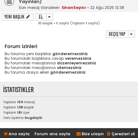
Yayınları)
Son mesaj Gönderen:
SinanSayılır
«
22 Ağu 2025 12:38
Yeni Başlık
16 başlık •
1
. sayfa (Toplam
1
sayfa)
Geçiş yap
Forum izinleri
Bu foruma yeni başlıklar
gönderemezsiniz
Bu forumdaki başlıklara cevap
veremezsiniz
Bu forumdaki mesajlarınızı
düzenleyemezsiniz
Bu forumdaki mesajlarınızı
silemezsiniz
Bu foruma dosya ekleri
gönderemezsiniz
İstatistikler
Toplam
154
mesaj
Toplam
138
başlık
Toplam
181
üye
Yeni üyemiz
bugdaylii
Ana sayfa
Forum ana sayfa
Bize ulaşın
Çerezleri sil