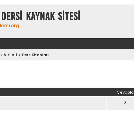
DERSİ KAYNAK SİTESİ
ersi.org
8. Sınıf
Ders Kitapları
iş arama
Cevapla
0