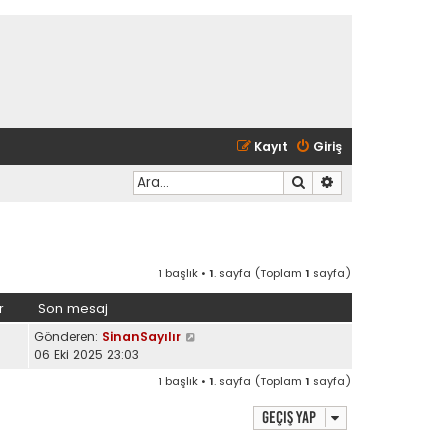
Kayıt
Giriş
Ara
Gelişmiş arama
1 başlık •
1
. sayfa (Toplam
1
sayfa)
r
Son mesaj
Gönderen:
SinanSayılır
06 Eki 2025 23:03
1 başlık •
1
. sayfa (Toplam
1
sayfa)
Geçiş yap