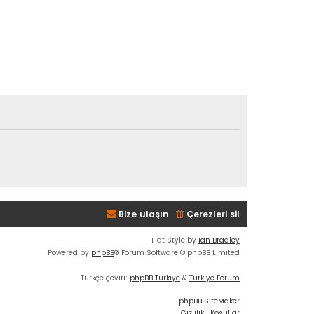
Bize ulaşın
Çerezleri sil
Flat Style by
Ian Bradley
Powered by
phpBB
® Forum Software © phpBB Limited
Türkçe çeviri:
phpBB Türkiye
&
Türkiye Forum
phpBB SiteMaker
Gizlilik
|
Koşullar