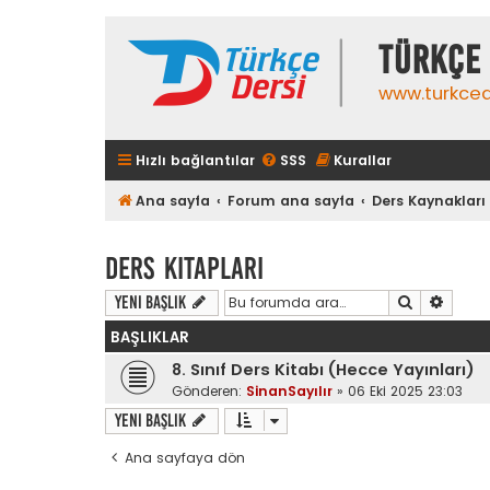
TÜRKÇE 
www.turkced
Hızlı bağlantılar
SSS
Kurallar
Ana sayfa
Forum ana sayfa
Ders Kaynakları
Ders Kitapları
Ara
Gelişm
Yeni Başlık
BAŞLIKLAR
8. Sınıf Ders Kitabı (Hecce Yayınları)
Gönderen:
SinanSayılır
»
06 Eki 2025 23:03
Yeni Başlık
Ana sayfaya dön