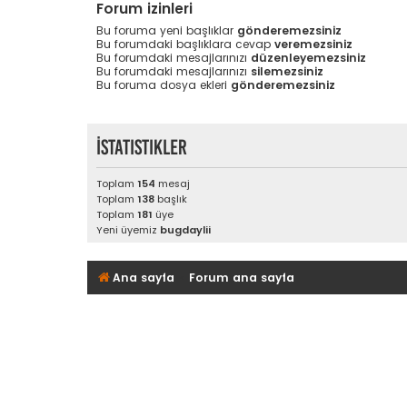
Forum izinleri
Bu foruma yeni başlıklar
gönderemezsiniz
Bu forumdaki başlıklara cevap
veremezsiniz
Bu forumdaki mesajlarınızı
düzenleyemezsiniz
Bu forumdaki mesajlarınızı
silemezsiniz
Bu foruma dosya ekleri
gönderemezsiniz
İstatistikler
Toplam
154
mesaj
Toplam
138
başlık
Toplam
181
üye
Yeni üyemiz
bugdaylii
Ana sayfa
Forum ana sayfa