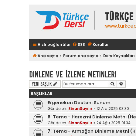
TÜRKÇE 
www.turkced
Hızlı bağlantılar
SSS
Kurallar
Ana sayfa
Forum ana sayfa
Ders Kaynakları
Dinleme ve İzleme Metinleri
Ara
Gelişm
Yeni Başlık
BAŞLIKLAR
Ergenekon Destanı Sunum
Gönderen:
SinanSayılır
»
12 Ara 2025 03:30
8. Tema - Harezmi Dinleme Metni (He
Gönderen:
SinanSayılır
»
24 Ağu 2025 01:34
7. Tema - Armağan Dinleme Metni (He