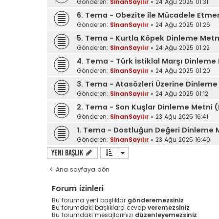
Gönderen:
SinanSayılır
»
24 Ağu 2025 01:31
6. Tema - Obezite ile Mücadele Etmen
Gönderen:
SinanSayılır
»
24 Ağu 2025 01:26
5. Tema - Kurtla Köpek Dinleme Metni
Gönderen:
SinanSayılır
»
24 Ağu 2025 01:22
4. Tema - Türk İstiklal Marşı Dinleme
Gönderen:
SinanSayılır
»
24 Ağu 2025 01:20
3. Tema - Atasözleri Üzerine Dinleme
Gönderen:
SinanSayılır
»
24 Ağu 2025 01:12
2. Tema - Son Kuşlar Dinleme Metni (
Gönderen:
SinanSayılır
»
23 Ağu 2025 16:41
1. Tema - Dostluğun Değeri Dinleme M
Gönderen:
SinanSayılır
»
23 Ağu 2025 16:40
Yeni Başlık
Ana sayfaya dön
Forum izinleri
Bu foruma yeni başlıklar
gönderemezsiniz
Bu forumdaki başlıklara cevap
veremezsiniz
Bu forumdaki mesajlarınızı
düzenleyemezsiniz