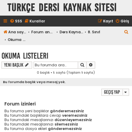
TÜRKÇE DERSİ KAYNAK SİTESİ
SSS
Kurallar
Kayıt
Giriş
A
Ana sayfa
Forum ana sayfa
Ders Kaynakları
8. Sınıf
r
Okuma Listeleri
a
Okuma Listeleri
Ara
Gelişmiş arama
Yeni Başlık
0 başlık •
1
. sayfa (Toplam
1
sayfa)
Bu forumda başlık veya mesaj yok.
Geçiş yap
Forum izinleri
Bu foruma yeni başlıklar
gönderemezsiniz
Bu forumdaki başlıklara cevap
veremezsiniz
Bu forumdaki mesajlarınızı
düzenleyemezsiniz
Bu forumdaki mesajlarınızı
silemezsiniz
Bu foruma dosya ekleri
gönderemezsiniz