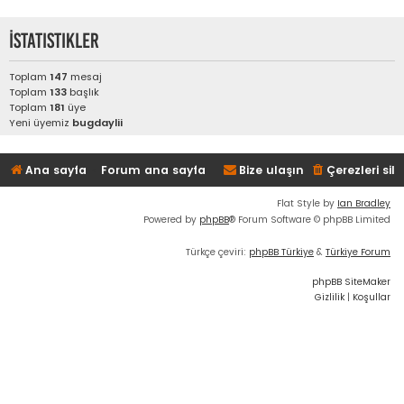
İstatistikler
Toplam
147
mesaj
Toplam
133
başlık
Toplam
181
üye
Yeni üyemiz
bugdaylii
Ana sayfa
Forum ana sayfa
Bize ulaşın
Çerezleri sil
Flat Style by
Ian Bradley
Powered by
phpBB
® Forum Software © phpBB Limited
Türkçe çeviri:
phpBB Türkiye
&
Türkiye Forum
phpBB SiteMaker
Gizlilik
|
Koşullar