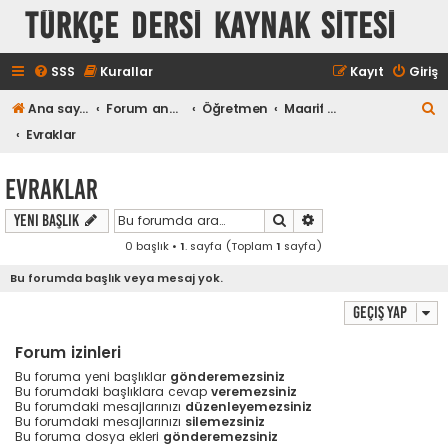
TÜRKÇE DERSİ KAYNAK SİTESİ
SSS
Kurallar
Kayıt
Giriş
A
Ana sayfa
Forum ana sayfa
Öğretmen
Maarif Modeli Dosyaları
r
Evraklar
a
Evraklar
Ara
Gelişmiş arama
Yeni Başlık
0 başlık •
1
. sayfa (Toplam
1
sayfa)
Bu forumda başlık veya mesaj yok.
Geçiş yap
Forum izinleri
Bu foruma yeni başlıklar
gönderemezsiniz
Bu forumdaki başlıklara cevap
veremezsiniz
Bu forumdaki mesajlarınızı
düzenleyemezsiniz
Bu forumdaki mesajlarınızı
silemezsiniz
Bu foruma dosya ekleri
gönderemezsiniz