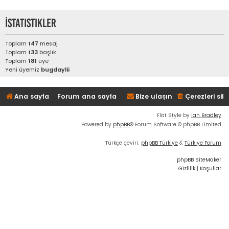
İstatistikler
Toplam
147
mesaj
Toplam
133
başlık
Toplam
181
üye
Yeni üyemiz
bugdaylii
Ana sayfa
Forum ana sayfa
Bize ulaşın
Çerezleri sil
Flat Style by
Ian Bradley
Powered by
phpBB
® Forum Software © phpBB Limited
Türkçe çeviri:
phpBB Türkiye
&
Türkiye Forum
phpBB SiteMaker
Gizlilik
|
Koşullar