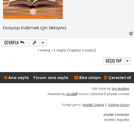
Dosyayı indirmek için tıklayınız.
Cevapla
1 mesaj •
1
. sayfa (Toplam
1
sayfa)
Geçiş yap
Ana sayfa
Forum ana sayfa
Bize ulaşın
Çerezleri sil
Flat Style by
Ian Bradley
Powered by
phpBB
® Forum Software © phpBB Limited
Türkçe çeviri:
phpBB Türkiye
&
Türkiye Forum
phpBB SiteMaker
Gizlilik
|
Koşullar