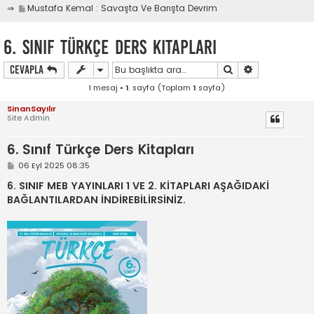
o
g
a
m
S
Mustafa Kemal : Savaşta Ve Barışta Devrim
t
a
s
n
i
j
e
o
g
a
m
t
a
s
n
i
j
e
6. Sınıf Türkçe Ders Kitapları
g
a
m
t
a
s
i
j
e
g
a
t
Ara
Gelişmiş aram
Cevapla
a
s
i
j
g
a
t
1 mesaj •
1
. sayfa (Toplam
1
sayfa)
a
i
j
g
t
a
SinanSayılır
i
Site Admin
g
t
i
6. Sınıf Türkçe Ders Kitapları
t
M
06 Eyl 2025 08:35
e
s
6. SINIF MEB YAYINLARI 1 VE 2. KİTAPLARI AŞAĞIDAKİ
a
BAĞLANTILARDAN İNDİREBİLİRSİNİZ.
j