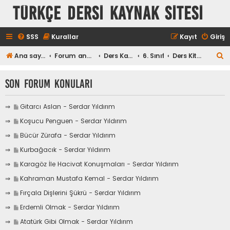
TÜRKÇE DERSİ KAYNAK SİTESİ
SSS
Kurallar
Kayıt
Giriş
A
Ana sayfa
Forum ana sayfa
Ders Kaynakları
6. Sınıf
Ders Kitapları
r
Son Forum Konuları
a
S
Gitarcı Aslan - Serdar Yıldırım
o
S
Koşucu Penguen - Serdar Yıldırım
n
o
m
S
Bücür Zürafa - Serdar Yıldırım
n
e
o
m
S
Kurbağacık - Serdar Yıldırım
s
n
e
o
a
m
S
Karagöz İle Hacivat Konuşmaları - Serdar Yıldırım
s
n
j
e
o
a
m
S
Kahraman Mustafa Kemal - Serdar Yıldırım
a
s
n
j
e
o
g
a
m
S
Fırçala Dişlerini Şükrü - Serdar Yıldırım
a
s
n
i
j
e
o
g
a
m
S
Erdemli Olmak - Serdar Yıldırım
t
a
s
n
i
j
e
o
g
a
m
S
Atatürk Gibi Olmak - Serdar Yıldırım
t
a
s
n
i
j
e