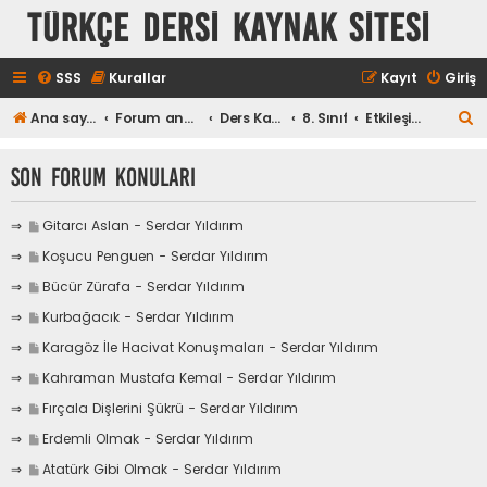
TÜRKÇE DERSİ KAYNAK SİTESİ
SSS
Kurallar
Kayıt
Giriş
A
Ana sayfa
Forum ana sayfa
Ders Kaynakları
8. Sınıf
Etkileşimli Etkinlikler
r
Son Forum Konuları
a
S
Gitarcı Aslan - Serdar Yıldırım
o
S
Koşucu Penguen - Serdar Yıldırım
n
o
m
S
Bücür Zürafa - Serdar Yıldırım
n
e
o
m
S
Kurbağacık - Serdar Yıldırım
s
n
e
o
a
m
S
Karagöz İle Hacivat Konuşmaları - Serdar Yıldırım
s
n
j
e
o
a
m
S
Kahraman Mustafa Kemal - Serdar Yıldırım
a
s
n
j
e
o
g
a
m
S
Fırçala Dişlerini Şükrü - Serdar Yıldırım
a
s
n
i
j
e
o
g
a
m
S
Erdemli Olmak - Serdar Yıldırım
t
a
s
n
i
j
e
o
g
a
m
S
Atatürk Gibi Olmak - Serdar Yıldırım
t
a
s
n
i
j
e